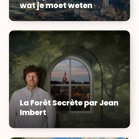
wat je moet weten
weten
La
Forêt
Secrète
par
Jean
Imbert
La Forêt Secrète par Jean
Imbert