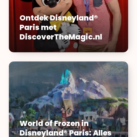
Ontdek Disneyland®
Paris met
DiscoverTheMagic.nl
World
of
Frozen
in
Disneyland®
Paris:
Alles
wat
World of Frozen in
je
Disneyland® Paris: Alles
moet