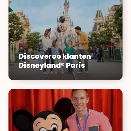
Disneyland®
Paris
Discoveroo klanten
Disneyland® Paris
Ontdek
Disneyland®
Paris
met
DiscoverTheMagic.nl