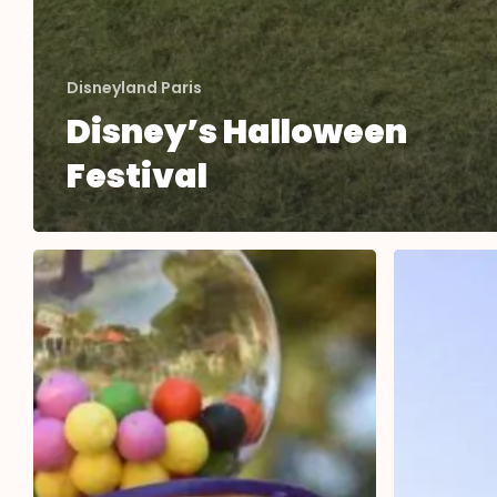
Disneyland Paris
Disney’s Halloween
Festival
Disneyland
Per
Paris
trein
met
naar
je
Disneyland
trouwe
Paris!
viervoeter?