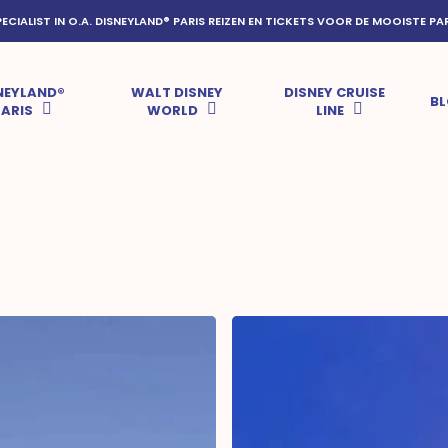
PECIALIST IN O.A. DISNEYLAND® PARIS REIZEN EN TICKETS VOOR DE MOOISTE PA
NEYLAND®
WALT DISNEY
DISNEY CRUISE
B
PARIS
WORLD
LINE
Alle
helden
opgelet!