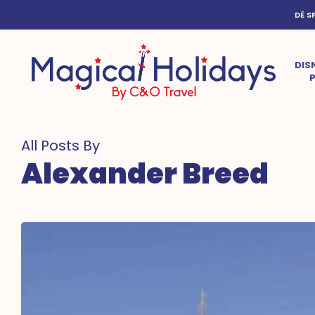
Skip
DÉ S
to
main
content
DIS
All Posts By
Alexander Breed
Disney’s
Halloween
Festival