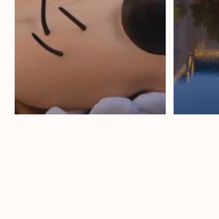
Disneyland Paris
Disneyland
Disneyla
Paris met je
Per 