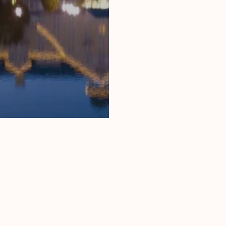
nd Paris
trein naar