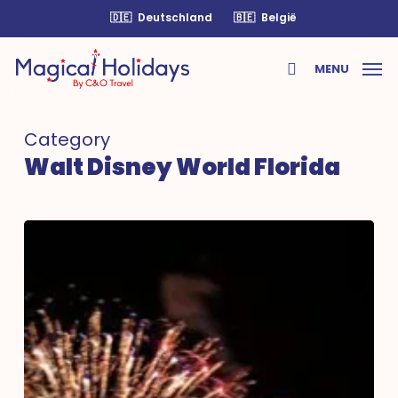
Skip
🇩🇪
Deutschland
🇧🇪
België
to
main
MENU
content
search
Category
Walt Disney World Florida
Very
Merry
Christmas
Party