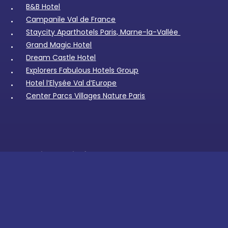
B&B Hotel
Campanile Val de France
Staycity Aparthotels Paris, Marne-la-Vallée
Grand Magic Hotel
Dream Castle Hotel
Explorers Fabulous Hotels Group
Hotel l’Elysée Val d’Europe
Center Parcs Villages Nature Paris
Praktische info
Veelgestelde vragen
Vervoer & routebeschrijving
Nieuwtjes en blogs
Attracties