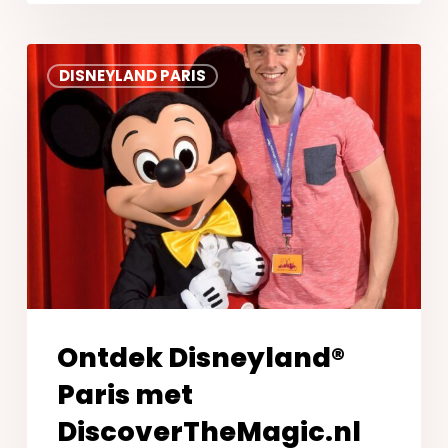
Ontdek
DISNEYLAND PARIS
Disneyland®
Paris
met
DiscoverTheMagic.nl
Ontdek Disneyland®
Paris met
DiscoverTheMagic.nl