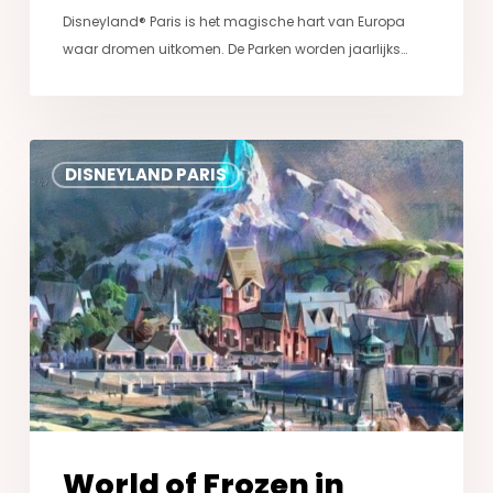
Disneyland® Paris is het magische hart van Europa
waar dromen uitkomen. De Parken worden jaarlijks…
World
DISNEYLAND PARIS
of
Frozen
in
Disneyland®
Paris:
Alles
wat
je
moet
weten
World of Frozen in