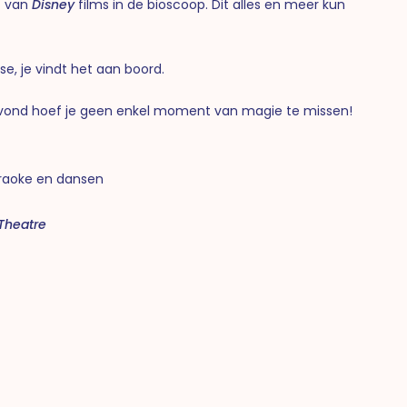
t van
Disney
films in de bioscoop. Dit alles en meer kun
se, je vindt het aan boord.
 avond hoef je geen enkel moment van magie te missen!
araoke en dansen
Theatre