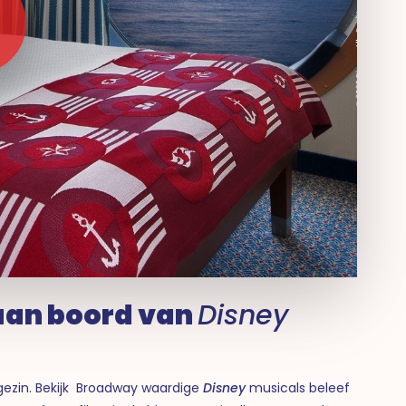
aan boord van
Disney
gezin. Bekijk Broadway waardige
Disney
musicals beleef