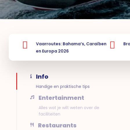
Vaarroutes: Bahama’s, Caraïben
Br
en Europa 2026
Info
Handige en praktische tips
Entertainment
Alles wat je wilt weten over de
faciliteiten
Restaurants