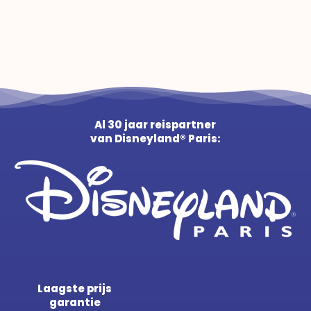
Al 30 jaar reispartner
van Disneyland® Paris:
Laagste prijs
garantie