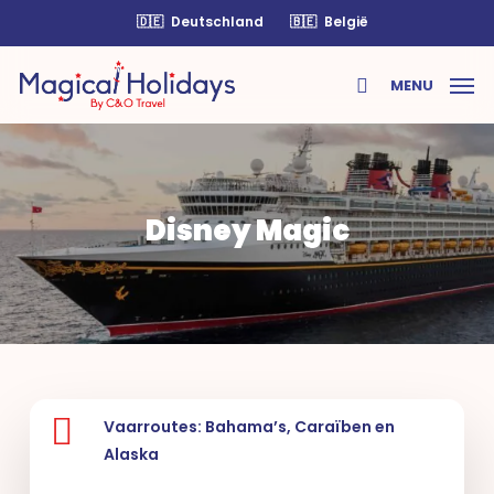
Skip
🇩🇪
Deutschland
🇧🇪
België
to
main
MENU
content
search
Disney Magic
Vaarroutes: Bahama’s, Caraïben en
Alaska