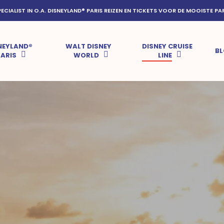
PECIALIST IN O.A. DISNEYLAND® PARIS REIZEN EN TICKETS VOOR DE MOOISTE PA
NEYLAND®
WALT DISNEY
DISNEY CRUISE
B
PARIS
WORLD
LINE