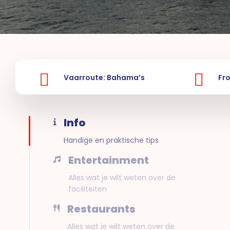
Vaarroute: Bahama’s
Fr
Info
Handige en praktische tips
Entertainment
Alles wat je wilt weten over de
faciliteiten
Restaurants
Alles wat je wilt weten over de