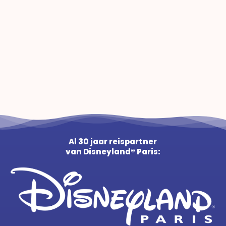
Al 30 jaar reispartner
van Disneyland® Paris: