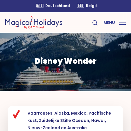
Skip
🇩🇪
Deutschland
🇧🇪
België
to
main
MENU
content
search
Disney Wonder
Vaarroutes: Alaska, Mexico, Pacifische
kust, Zuidelijke Stille Oceaan, Hawaï,
Nieuw-Zeeland en Australië