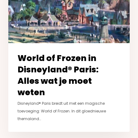
Paris:
Alles
wat
je
moet
weten
World of Frozen in
Disneyland® Paris:
Alles wat je moet
weten
Disneyland® Paris breidt uit met een magische
toevoeging: World of Frozen. In dit gloednieuwe
themaland…