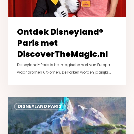
Ontdek Disneyland®
Paris met
DiscoverTheMagic.nl
Disneyland® Paris is het magische hart van Europa
waar dromen uitkomen. De Parken worden jaarlijks…
World
DISNEYLAND PARIS
of
Frozen
in
Disneyland®