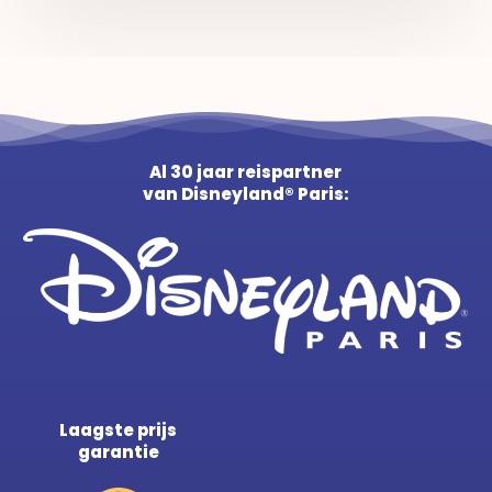
Al 30 jaar reispartner
van Disneyland® Paris:
Laagste prijs
garantie