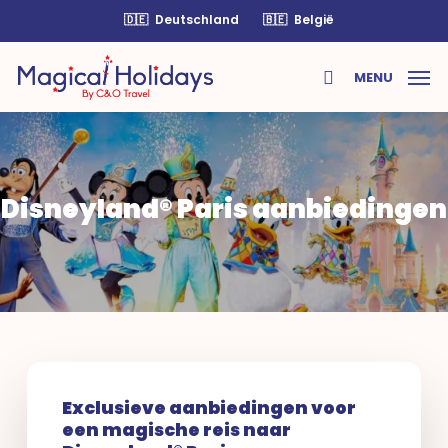
Skip
🇩🇪
Deutschland
🇧🇪
België
to
main
MENU
content
search
Disneyland® Paris aanbiedingen
Exclusieve aanbiedingen voor
een magische reis naar