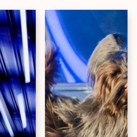
ar
Star
rs
Tours:
perspace
The
untain
Adventures
Continue