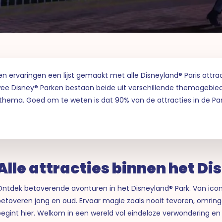
ervaringen een lijst gemaakt met alle Disneyland® Paris attracti
twee Disney® Parken bestaan beide uit verschillende themagebied
thema. Goed om te weten is dat 90% van de attracties in de Park
Alle attracties binnen het D
Ontdek betoverende avonturen in het Disneyland® Park. Van iconi
etoveren jong en oud. Ervaar magie zoals nooit tevoren, omringd
egint hier. Welkom in een wereld vol eindeloze verwondering en 