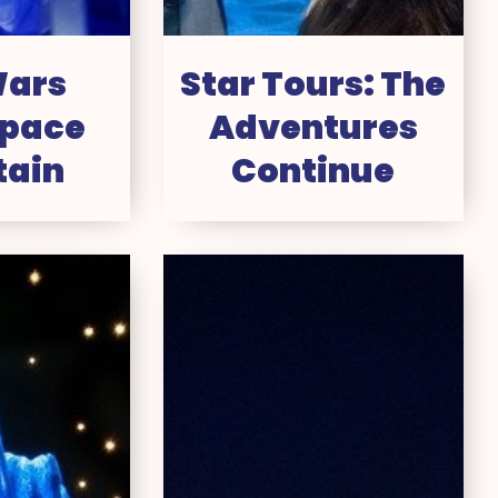
Wars
Star Tours: The
space
Adventures
tain
Continue
ter
Orbitron
n’s
ght