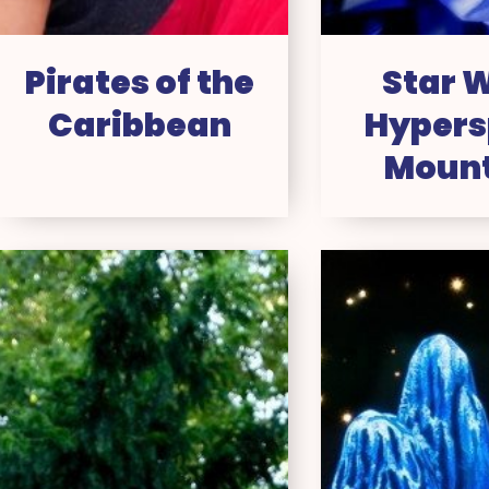
Pirates of the
Star 
Caribbean
Hyper
Moun
Phantom
Pe
Manor
Pa
Fli