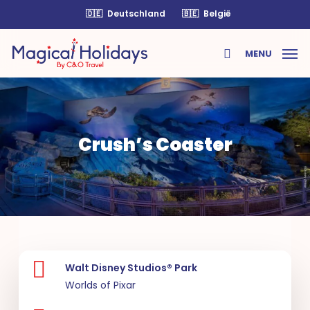
Skip
🇩🇪
Deutschland
🇧🇪
België
to
main
MENU
content
search
Crush’s Coaster
Walt Disney Studios® Park
Worlds of Pixar