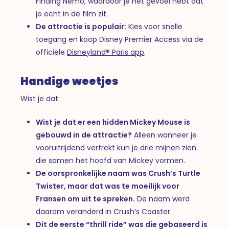
Finding Nemo, waardoor je het gevoel hebt dat
je echt in de film zit.
De attractie is populair:
Kies voor snelle
toegang en koop Disney Premier Access via de
officiële
Disneyland® Paris app
.
Handige weetjes
Wist je dat:
Wist je dat er een hidden Mickey Mouse is
gebouwd in de attractie?
Alleen wanneer je
vooruitrijdend vertrekt kun je drie mijnen zien
die samen het hoofd van Mickey vormen.
De oorspronkelijke naam was Crush’s Turtle
Twister, maar dat was te moeilijk voor
Fransen om uit te spreken.
De naam werd
daarom veranderd in Crush’s Coaster.
Dit de eerste “thrill ride” was die gebaseerd is