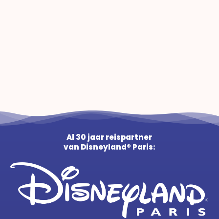
Al 30 jaar reispartner
van Disneyland® Paris: