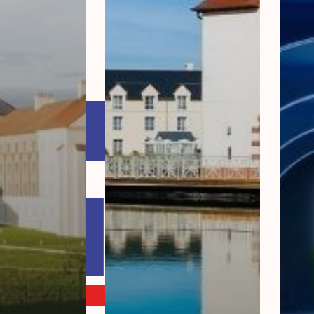
laire
els