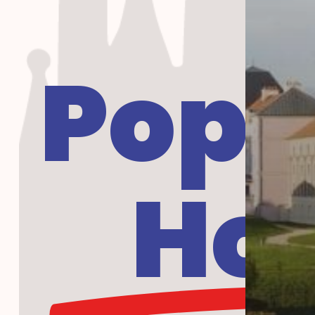
Popu
Hot