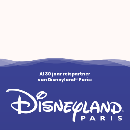
Al 30 jaar reispartner
van Disneyland® Paris: