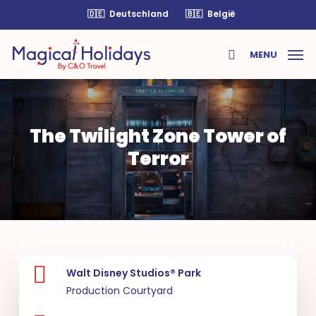
Skip
🇩🇪
Deutschland
🇧🇪
België
to
main
MENU
content
search
The Twilight Zone Tower of
Terror
Walt Disney Studios® Park
Production Courtyard