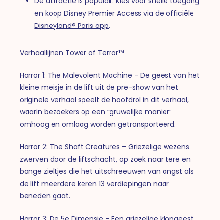
De attractie is populair. Kies voor snelle toegang
en koop Disney Premier Access via de officiële
Disneyland® Paris app
.
Verhaallijnen Tower of Terror™
Horror 1: The Malevolent Machine – De geest van het
kleine meisje in de lift uit de pre-show van het
originele verhaal speelt de hoofdrol in dit verhaal,
waarin bezoekers op een “gruwelijke manier”
omhoog en omlaag worden getransporteerd.
Horror 2: The Shaft Creatures – Griezelige wezens
zwerven door de liftschacht, op zoek naar tere en
bange zieltjes die het uitschreeuwen van angst als
de lift meerdere keren 13 verdiepingen naar
beneden gaat.
Horror 3: De 5e Dimensie – Een griezelige klopgeest