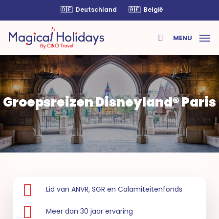
Skip
🇩🇪
Deutschland
🇧🇪
België
to
main
MENU
content
search
Groepsreizen Disneyland® Paris
Lid van ANVR, SGR en Calamiteitenfonds
Meer dan 30 jaar ervaring