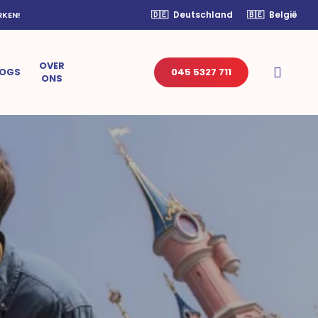
🇩🇪
Deutschland
🇧🇪
België
RKEN!
OVER
sear
LOGS
045 5327 711
ONS