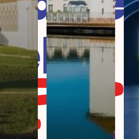
laire
tels