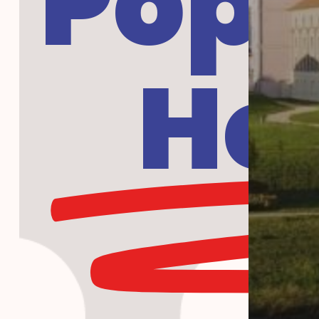
Popu
Ho