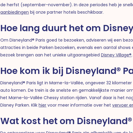
de herfst (september-november). In deze periodes heb je snelle
aanbiedingen
bij onze partner hotels beschikbaar.
Hoe lang duurt het om Disney
Om Disneyland® Paris goed te bezoeken, adviseren wij een bezoek
attracties in beide Parken bezoeken, evenals een aantal shows 
bezoek brengen aan het unieke uitgaansgebied
Disney Village®
.
Hoe kom ik bij Disneyland® Pa
Disneyland® Paris ligt in Marne-la-Vallée, ongeveer 32 kilometer 
auto komen. De trein is de snelste en gemakkelijkste manier om
het Marne-la-Vallée Chessy station rijden. Vanaf daar is het 
Disney Parken. Klik
hier
voor meer informatie over het
vervoer e
Wat kost het om Disneyland® 
De entreeprijzen voor Disneyland® Paris zijn afhankelijk van de l