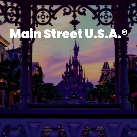
Main Street U.S.A.®