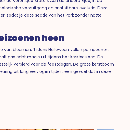
naar de Verenigde Staten. Aan de andere zijde, in de
nologische vooruitgang en onstuitbare evolutie. Deze
r, zodat je deze sectie van het Park zonder natte
seizoenen heen
ase van bloemen. Tijdens Halloween vullen pompoenen
alt pas echt magie uit tijdens het kerstseizoen. De
eestelijk versierd voor de feestdagen. De grote kerstboom
aring uit lang vervlogen tijden, een gevoel dat in deze