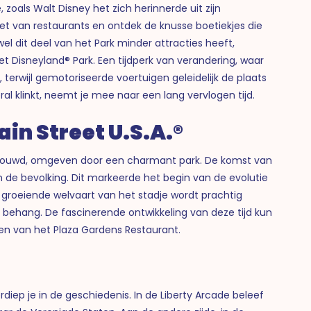
 zoals Walt Disney het zich herinnerde uit zijn
iet van restaurants en ontdek de knusse boetiekjes die
l dit deel van het Park minder attracties heeft,
et Disneyland® Park. Een tijdperk van verandering, waar
 terwijl gemotoriseerde voertuigen geleidelijk de plaats
 klinkt, neemt je mee naar een lang vervlogen tijd.
in Street U.S.A.®
gebouwd, omgeven door een charmant park. De komst van
n de bevolking. Dit markeerde het begin van de evolutie
groeiende welvaart van het stadje wordt prachtig
 behang. De fascinerende ontwikkeling van deze tijd kun
n van het Plaza Gardens Restaurant.
iep je in de geschiedenis. In de Liberty Arcade beleef