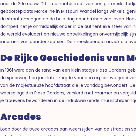
naar de 20e eeuw. Dit is de hoofdstraat van een pittoresk stadje,
geboorteplaats Marceline in Missouri. Wandel langs winkels, gen
de straat omringen en de hele dag door bruisen van leven. Hoewe
dompelt het je onmiddellijk onder in de authentieke sfeer van h
de wereld evolueert en nieuwe ontwikkelingen onvermijdelijk zijn,
innemen van paardenkoetsen. De meeslepende muziek die overal
De Rijke Geschiedenis van Ma
In 1861 werd aan de rand van een klein stadje Plaza Gardens 
de spoorweg tien jaar later zorgde voor een explosieve groei va
van de majestueuze hoofdstraat die je vandaag bewondert. De 
weerspiegeld in Plaza Gardens, versierd met marmer en verguld
je trouwens bewonderen in de indrukwekkende muurschilderinge
Arcades
Loop door de twee arcades aan weerszijden van de straat en verd