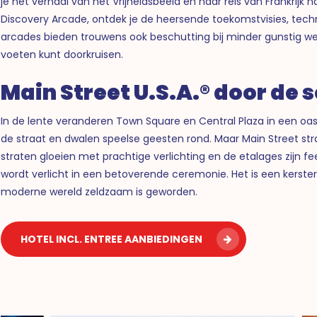
je het verhaal van het Vrijheidsbeeld en haar reis van Frankrijk 
Discovery Arcade, ontdek je de heersende toekomstvisies, tech
arcades bieden trouwens ook beschutting bij minder gunstig wee
voeten kunt doorkruisen.
Main Street U.S.A.® door de 
In de lente veranderen Town Square en Central Plaza in een o
de straat en dwalen speelse geesten rond. Maar Main Street stra
straten gloeien met prachtige verlichting en de etalages zijn f
wordt verlicht in een betoverende ceremonie. Het is een kersterv
moderne wereld zeldzaam is geworden.
HOTEL INCL. ENTREE AANBIEDINGEN