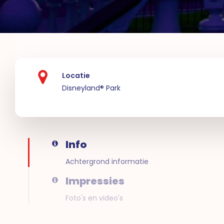
Locatie
Disneyland® Park
Info
Achtergrond informatie
Impressies
Foto's en video's