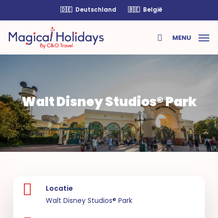
Skip
🇩🇪
Deutschland
🇧🇪
België
to
main
MENU
content
search
Walt Disney Studios® Park
Locatie
Walt Disney Studios® Park