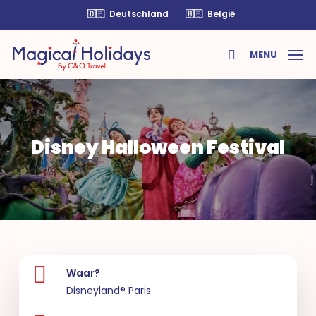
Skip
🇩🇪
Deutschland
🇧🇪
België
to
main
MENU
content
search
Disney Halloween Festival
Waar?
Disneyland® Paris