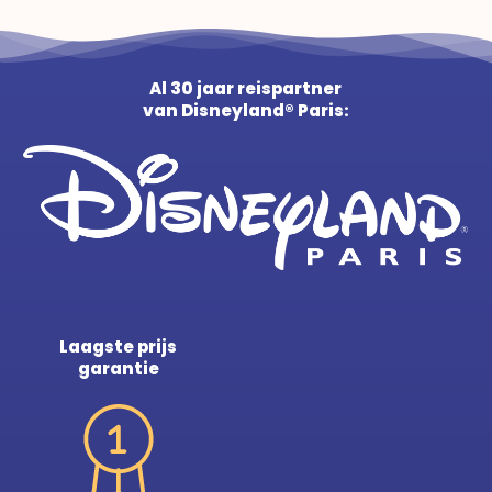
Al 30 jaar reispartner
van Disneyland® Paris:
Laagste prijs
garantie