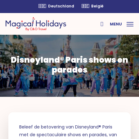
Skip
🇩🇪
Deutschland
🇧🇪
België
to
main
MENU
content
search
Disneyland® Paris shows en
parades
Beleef de betovering van Disneyland® Paris
met de spectaculaire shows en parades, van