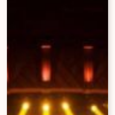
of
the
Pride
Lands