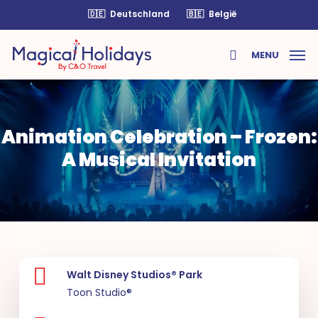
Skip
🇩🇪
Deutschland
🇧🇪
België
to
main
MENU
content
search
Animation Celebration – Frozen:
A Musical Invitation
Walt Disney Studios® Park
Toon Studio®