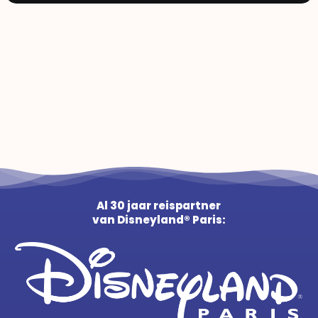
Al 30 jaar reispartner
van Disneyland® Paris: