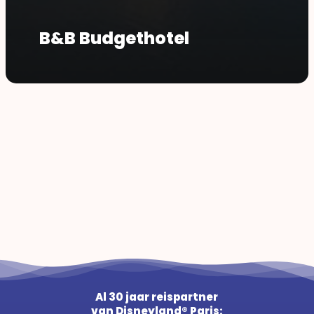
B&B Budgethotel
Al 30 jaar reispartner
van Disneyland® Paris: