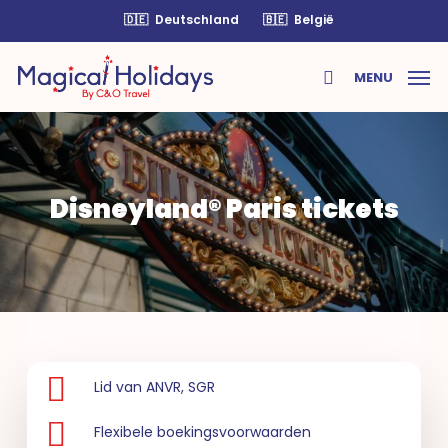
Skip
🇩🇪
Deutschland
🇧🇪
België
to
main
MENU
content
search
Disneyland® Paris tickets
Lid van ANVR, SGR
Flexibele boekingsvoorwaarden