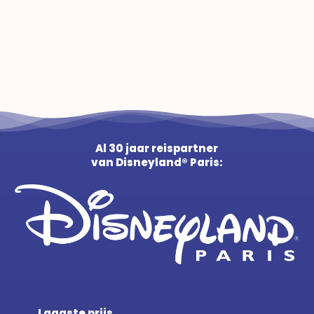
Al 30 jaar reispartner
van Disneyland® Paris:
Laagste prijs