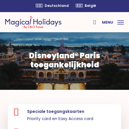
Skip
🇩🇪
Deutschland
🇧🇪
België
to
main
MENU
content
search
Disneyland® Paris
toegankelijkheid
Speciale toegangskaarten
Priority card en Easy Access card