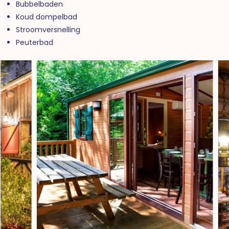
Bubbelbaden
Koud dompelbad
Stroomversnelling
Peuterbad