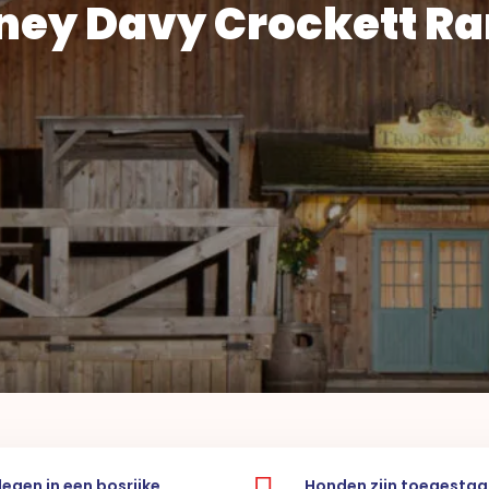
ney Davy Crockett R
egen in een bosrijke
Honden zijn toegestaa