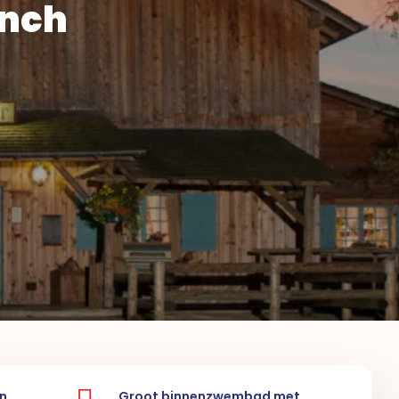
anch
n
Groot binnenzwembad met