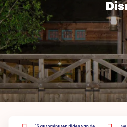
Dis
15 autominuten rijden van de
Gel