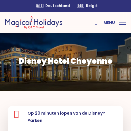
Skip
🇩🇪
Deutschland
🇧🇪
België
to
main
MENU
content
search
Disney Hotel Cheyenne
Op 20 minuten lopen van de Disney®
Parken