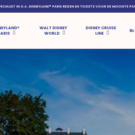
PECIALIST IN O.A. DISNEYLAND® PARIS REIZEN EN TICKETS VOOR DE MOOISTE PA
NEYLAND®
WALT DISNEY
DISNEY CRUISE
B
PARIS
WORLD
LINE