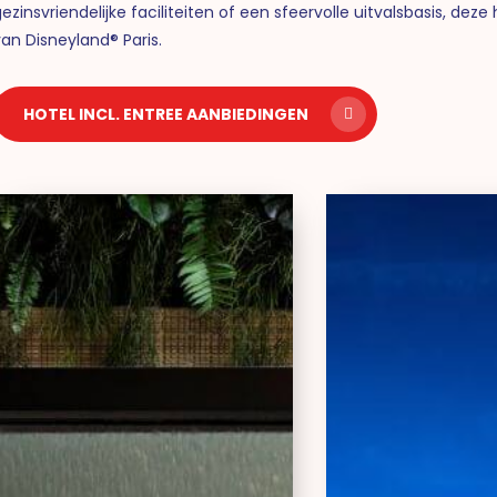
ezinsvriendelijke faciliteiten of een sfeervolle uitvalsbasis, de
an Disneyland® Paris.
HOTEL INCL. ENTREE AANBIEDINGEN
Ki
St
Space
Ap
Hotel
&
Spa