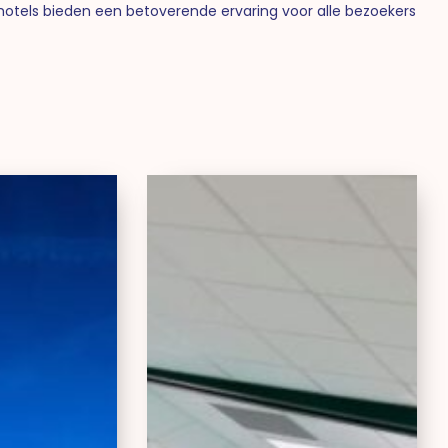
ze hotels bieden een betoverende ervaring voor alle bezoekers
aycity
Aparthotel
arthotel
Adagio
Val
d’Europe