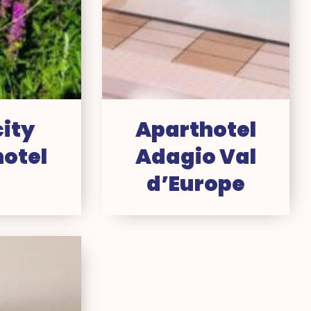
ity
Aparthotel
otel
Adagio Val
d’Europe
B
tel
sneyland®