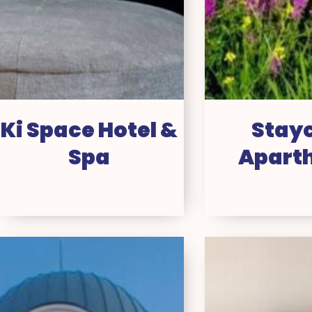
Ki Space Hotel &
Stayc
Spa
Aparth
Hotel
B&
l’Elysée
Ho
Val
bij
d’Europe
Di