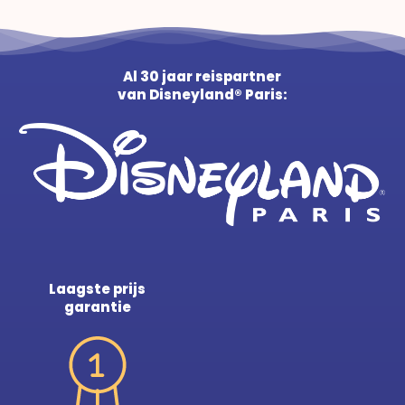
Al 30 jaar reispartner
van Disneyland® Paris:
Laagste prijs
garantie