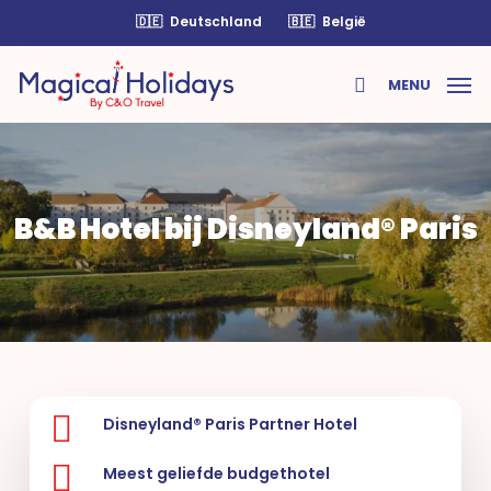
Skip
🇩🇪
Deutschland
🇧🇪
België
to
main
MENU
content
search
B&B Hotel bij Disneyland® Paris
Disneyland® Paris Partner Hotel
Meest geliefde budgethotel