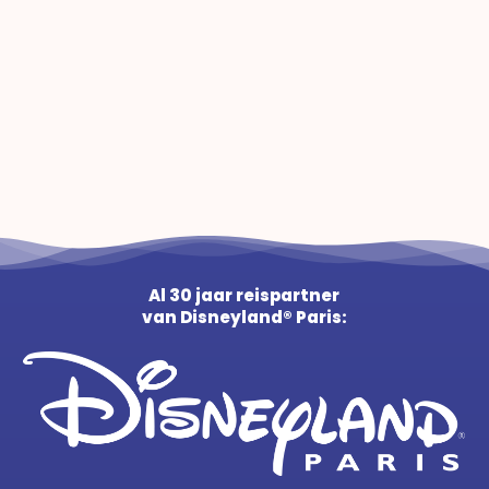
Al 30 jaar reispartner
van Disneyland® Paris: