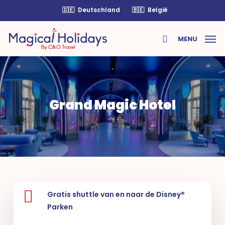
Skip
🇩🇪
Deutschland
🇧🇪
België
to
main
MENU
content
search
Grand Magic Hotel
Gratis shuttle van en naar de Disney®
Parken