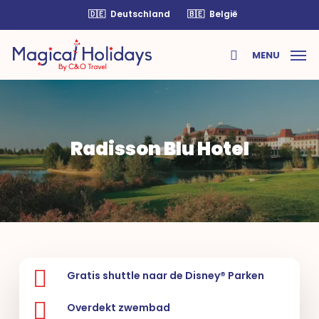
Skip
🇩🇪
Deutschland
🇧🇪
België
to
main
MENU
content
search
Radisson Blu Hotel
Gratis shuttle naar de Disney® Parken
Overdekt zwembad