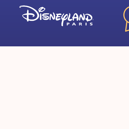
Disneyland® Paris
Disne
favorieten
hotel
Aanbiedingen
Disn
Hotels en tickets
of M
Entreetickets
Disn
Groepen
B&B 
Disney® Parken
Camp