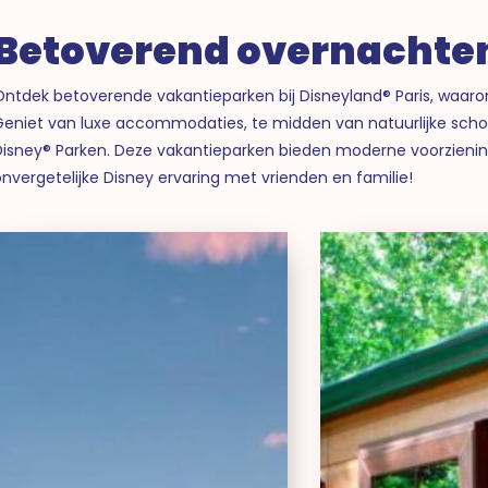
Betoverend overnachte
Ontdek betoverende vakantieparken bij Disneyland® Paris, waaron
Geniet van luxe accommodaties, te midden van natuurlijke sch
Disney® Parken. Deze vakantieparken bieden moderne voorzienin
nvergetelijke Disney ervaring met vrienden en familie!
Center
Di
Parcs
Da
Villages
Cr
Nature
Ra
Paris