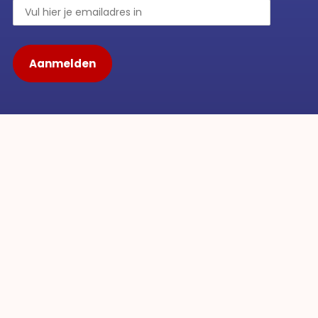
C&O Magical Holidays
Over Magical Holidays
jving
Over C&O Travel
Disneyland® Paris
Disney Cruise Line
aurants