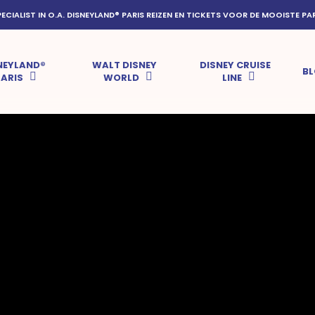
PECIALIST IN O.A. DISNEYLAND® PARIS REIZEN EN TICKETS VOOR DE MOOISTE PA
NEYLAND®
WALT DISNEY
DISNEY CRUISE
B
PARIS
WORLD
LINE