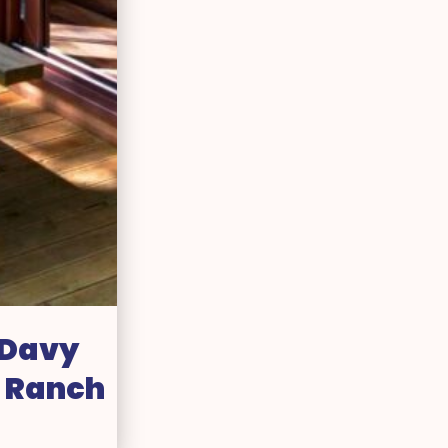
 Davy
 Ranch