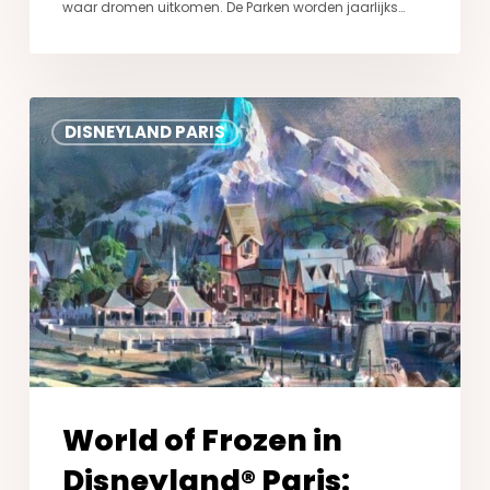
waar dromen uitkomen. De Parken worden jaarlijks…
World
DISNEYLAND PARIS
of
Frozen
in
Disneyland®
Paris:
Alles
wat
je
moet
weten
World of Frozen in
Disneyland® Paris: