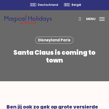
Skip
🇩🇪
Deutschland
🇧🇪
België
to
main
MENU
content
search
Disneyland Paris
Santa Claus is coming to
town
Ben jij ook zo gek op grote versierde