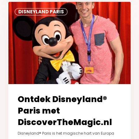
Ontdek
DISNEYLAND PARIS
Disneyland®
Paris
met
DiscoverTheMagic.nl
Ontdek Disneyland®
Paris met
DiscoverTheMagic.nl
Disneyland® Paris is het magische hart van Europa