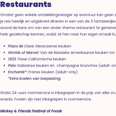
Restaurants
Omdat geen enkele ontdekkingsreiziger op avontuur kan gaan zon
je reis heerlijk en uitgebreid dineren in een van de 3 fantasierij
avond de kans om van een ander thema restaurant te genieten,
hele gezelschap kennen, zodat ze hen naar hun eigen smaak k
Plaza de Coco
: Mexicaanse keuken
Worlds of Marvel:
Van de klassieke Amerikaanse keuken tot d
1923:
frisse Californische keuken
Palo:
Italiaanse keuken en champagne brunches (adult-on
Enchanté*:
Franse keuken (adult-only)
*Extra kosten van toepassing.
Gratis 24-uurs roomservice is inbegrepen in de prijs van elke cru
snacks. Fooien zijn niet inbegrepen in roomservice.
Mickey & Friends Festival of Foods