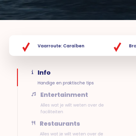
Vaarroute: Caraïben
Br
Info
Handige en praktische tips
Entertainment
Alles wat je wilt weten over de
faciliteiten
Restaurants
Alles wat je wilt weten over de