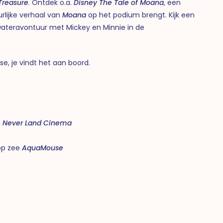
Treasure
. Ontdek o.a.
Disney The Tale of Moana
, een
urlijke verhaal van
Moana
op het podium brengt. Kijk een
wateravontuur met Mickey en Minnie in de
.
se, je vindt het aan boord.
n
Never Land Cinema
op zee
AquaMouse