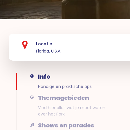
Locatie
Florida, U.S.A.
Info
Handige en praktische tips
Themagebieden
Vind hier alles wat je moet weten
over het Park
Shows en parades