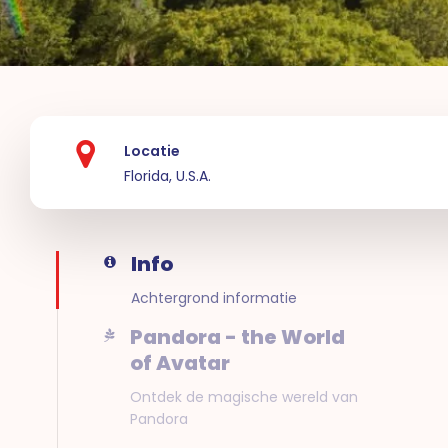
Locatie
Florida, U.S.A.
Info
Achtergrond informatie
Pandora - the World
of Avatar
Ontdek de magische wereld van
Pandora