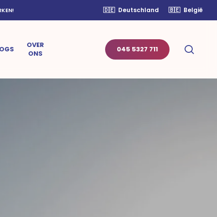
🇩🇪
Deutschland
🇧🇪
België
RKEN!
OVER
sear
LOGS
045 5327 711
ONS