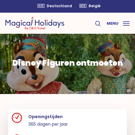
Skip
🇩🇪
Deutschland
🇧🇪
België
to
main
MENU
content
search
Disney Figuren ontmoeten
Openingstijden
365 dagen per jaar