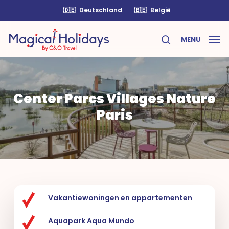
Skip
🇩🇪
Deutschland
🇧🇪
België
to
main
MENU
content
search
Center Parcs Villages Nature
Paris
Vakantiewoningen en appartementen
Aquapark Aqua Mundo