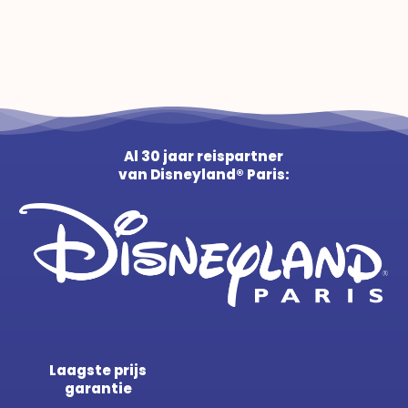
Al 30 jaar reispartner
van Disneyland® Paris:
Laagste prijs
garantie