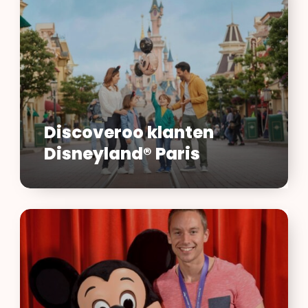
Disneyland®
Paris
Discoveroo klanten
Disneyland® Paris
Ontdek
Disneyland®
Paris
met
DiscoverTheMagic.nl