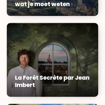
wat je moet weten
weten
La
Forêt
Secrète
par
Jean
Imbert
La Forêt Secrète par Jean
Imbert