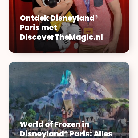
Ontdek Disneyland®
Paris met
DiscoverTheMagic.nl
World
of
Frozen
in
Disneyland®
Paris:
Alles
wat
World of Frozen in
je
Disneyland® Paris: Alles
moet