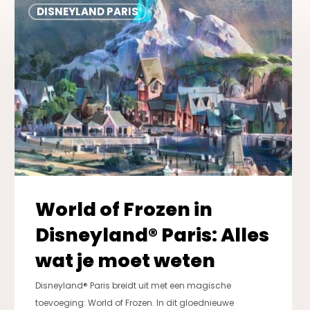
DISNEYLAND PARIS
of
Frozen
in
Disneyland®
Paris:
Alles
wat
je
moet
weten
World of Frozen in
Disneyland® Paris: Alles
wat je moet weten
Disneyland® Paris breidt uit met een magische
toevoeging: World of Frozen. In dit gloednieuwe