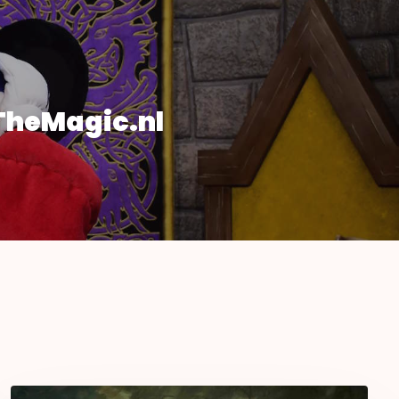
TheMagic.nl
La