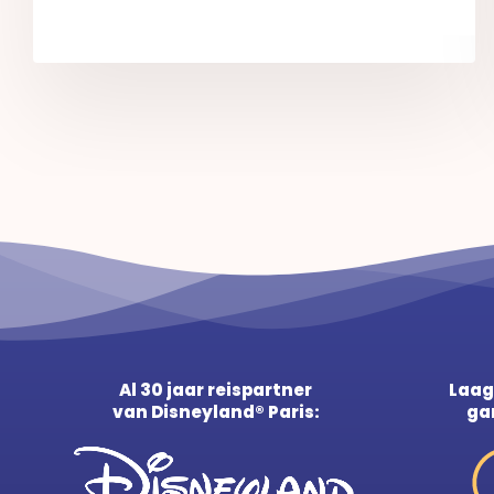
Al 30 jaar reispartner
Laag
van Disneyland® Paris:
ga