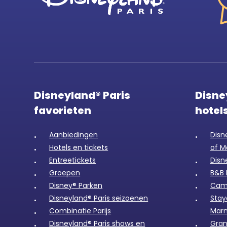
Disneyland® Paris
Disne
favorieten
hotel
Aanbiedingen
Disn
Hotels en tickets
of M
Entreetickets
Disn
Groepen
B&B 
Disney® Parken
Camp
Disneyland® Paris seizoenen
Stay
Combinatie Parijs
Marn
Disneyland® Paris shows en
Gran