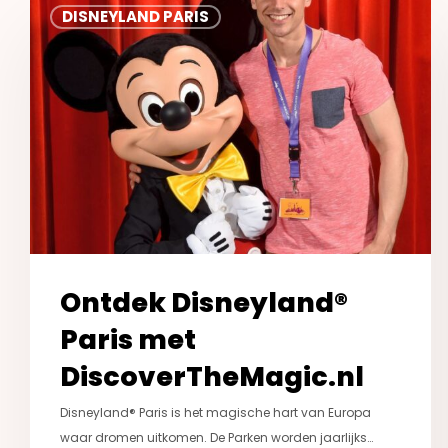
DISNEYLAND PARIS
Disneyland®
Paris
met
DiscoverTheMagic.nl
Ontdek Disneyland®
Paris met
DiscoverTheMagic.nl
Disneyland® Paris is het magische hart van Europa
waar dromen uitkomen. De Parken worden jaarlijks…