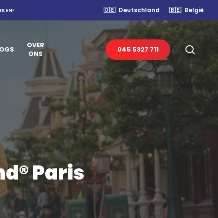
🇩🇪
Deutschland
🇧🇪
België
RKEN!
OVER
sear
LOGS
045 5327 711
ONS
d® Paris