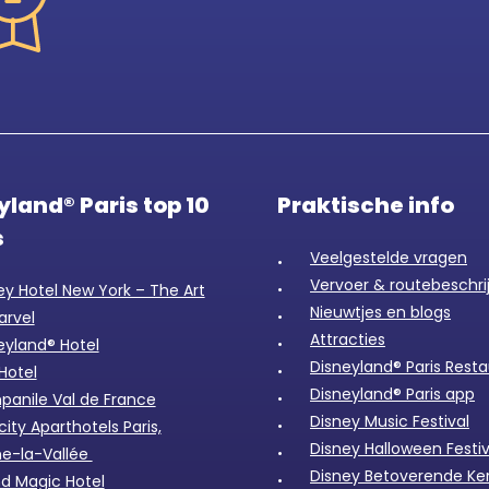
yland® Paris top 10
Praktische info
s
Veelgestelde vragen
Vervoer & routebeschri
ey Hotel New York – The Art
Nieuwtjes en blogs
arvel
Attracties
eyland® Hotel
Disneyland® Paris Rest
Hotel
Disneyland® Paris app
anile Val de France
Disney Music Festival
city Aparthotels Paris,
Disney Halloween Festiv
e-la-Vallée
Disney Betoverende Ke
d Magic Hotel