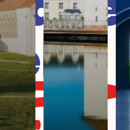
laire
tels