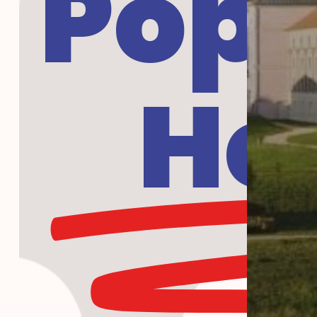
Popu
Ho