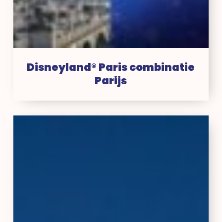
Disneyland® Paris combinatie
Parijs
Disneyland®
Paris
hotel
en
tickets