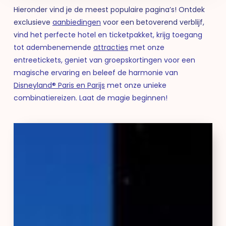
Hieronder vind je de meest populaire pagina’s! Ontdek
exclusieve
aanbiedingen
voor een betoverend verblijf,
v
ind het perfecte hotel en ticketpakket, krijg toegang
tot adembenemende
attracties
met onze
entreetickets, geniet van groepskortingen voor een
magische ervaring en beleef de harmonie van
Disneyland® Paris en Parijs
met onze unieke
combinatiereizen. Laat de magie beginnen!
Disneyland®
Paris
combinatie
Parijs