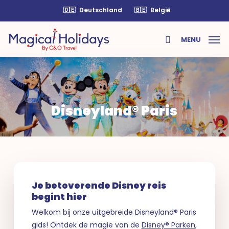
Skip
🇩🇪
Deutschland
🇧🇪
België
to
main
MENU
content
search
Disneyland® Paris
Je betoverende Disney reis
begint hier
Welkom bij onze uitgebreide Disneyland® Paris
gids! Ontdek de magie van de
Disney® Parken
,