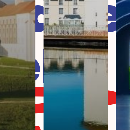
laire
tels