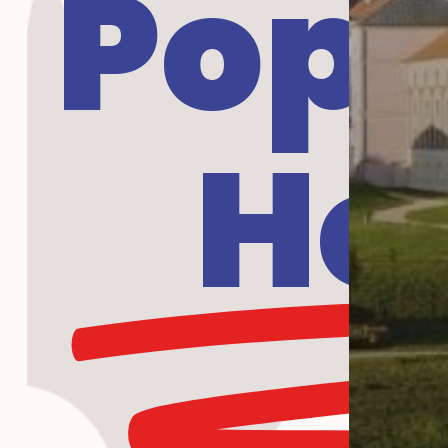
Popu
Ho