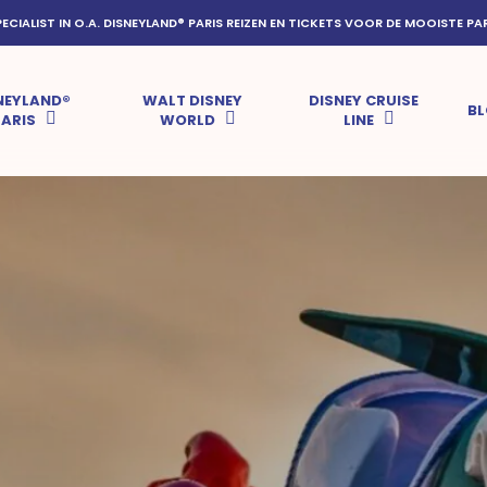
PECIALIST IN O.A. DISNEYLAND® PARIS REIZEN EN TICKETS VOOR DE MOOISTE PA
NEYLAND®
WALT DISNEY
DISNEY CRUISE
B
PARIS
WORLD
LINE