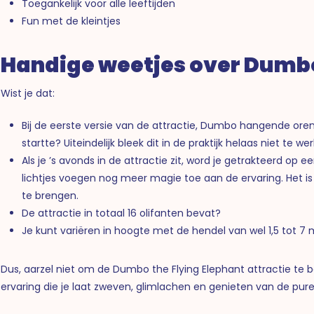
Toegankelijk voor alle leeftijden
Fun met de kleintjes
Handige weetjes over Dumbo
Wist je dat:
Bij de eerste versie van de attractie, Dumbo hangende or
startte? Uiteindelijk bleek dit in de praktijk helaas niet te we
Als je ’s avonds in de attractie zit, word je getrakteerd op 
lichtjes voegen nog meer magie toe aan de ervaring. Het 
te brengen.
De attractie in totaal 16 olifanten bevat?
Je kunt variëren in hoogte met de hendel van wel 1,5 tot 7
Dus, aarzel niet om de Dumbo the Flying Elephant attractie te b
ervaring die je laat zweven, glimlachen en genieten van de pur