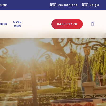
🇩🇪
Deutschland
🇧🇪
België
RKEN!
OVER
sear
LOGS
045 5327 711
ONS