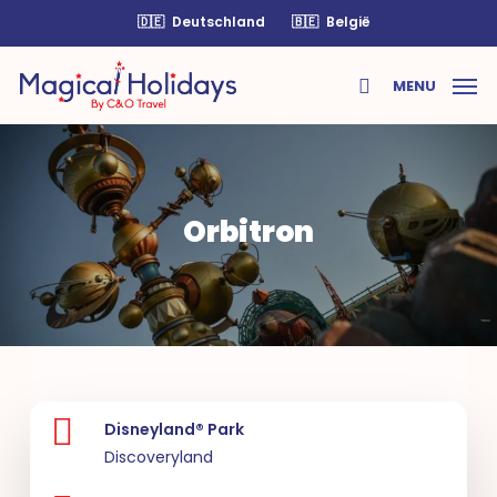
Skip
🇩🇪
Deutschland
🇧🇪
België
to
main
MENU
content
search
Orbitron
Disneyland® Park
Discoveryland