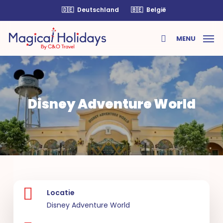
Skip
🇩🇪
Deutschland
🇧🇪
België
to
main
MENU
content
search
Disney Adventure World
Locatie
Disney Adventure World