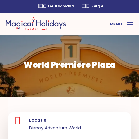
Skip
🇩🇪
Deutschland
🇧🇪
België
to
main
MENU
content
search
World Premiere Plaza
Locatie
Disney Adventure World