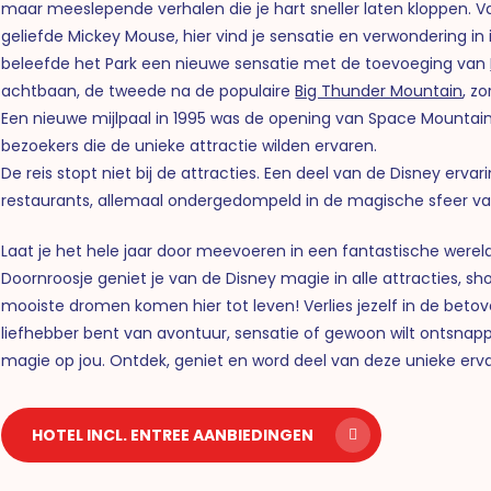
maar meeslepende verhalen die je hart sneller laten kloppen.
geliefde Mickey Mouse, hier vind je sensatie en verwondering in
beleefde het Park een nieuwe sensatie met de toevoeging van
achtbaan, de tweede na de populaire
Big Thunder Mountain
, z
Een nieuwe mijlpaal in 1995 was de opening van Space Mountain
bezoekers die de unieke attractie wilden ervaren.
De reis stopt niet bij de attracties. Een deel van de Disney ervar
restaurants, allemaal ondergedompeld in de magische sfeer va
Laat je het hele jaar door meevoeren in een fantastische werel
Doornroosje geniet je van de Disney magie in alle attracties, sh
mooiste dromen komen hier tot leven! Verlies jezelf in de betove
liefhebber bent van avontuur, sensatie of gewoon wilt ontsnappe
magie op jou. Ontdek, geniet en word deel van deze unieke erva
HOTEL INCL. ENTREE AANBIEDINGEN