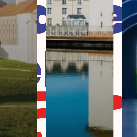
laire
tels