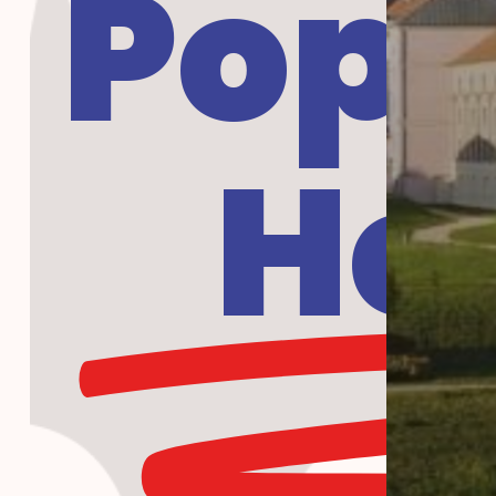
Popu
Ho