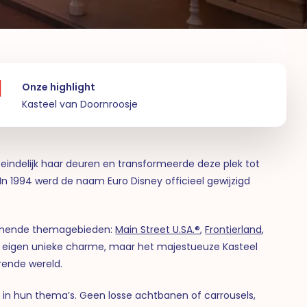
Onze highlight
Kasteel van Doornroosje
, eindelijk haar deuren en transformeerde deze plek tot
1994 werd de naam Euro Disney officieel gewijzigd
enemende themagebieden:
Main Street U.SA.®
,
Frontierland
,
zijn eigen unieke charme, maar het majestueuze Kasteel
erende wereld.
es in hun thema’s. Geen losse achtbanen of carrousels,