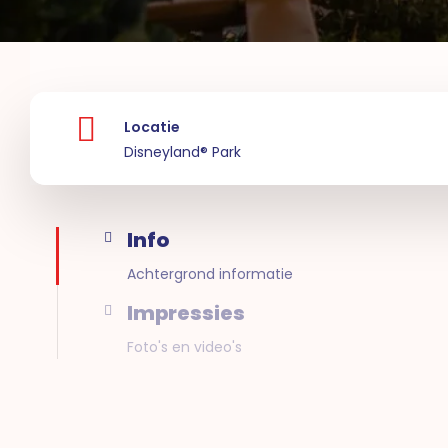
Locatie
Disneyland® Park
Info
Achtergrond informatie
Impressies
Foto's en video's