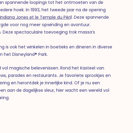
 Van spannende loopings tot het ontmoeten van de
 iedere hoek. In 1993, het tweede jaar na de opening
Indiana Jones et le Temple du Péri
l. Deze spannende
orgde voor nog meer opwinding en avontuur.
. Deze spectaculaire toevoeging trok massa’s
ing is ook het winkelen in boetieks en dineren in diverse
n het Disneyland® Park.
d vol magische belevenissen. Rond het Kasteel van
ows, parades en restaurants. Je favoriete sprookjes en
ring en herontdek je innerlijke kind. Of je nu een
n aan de dagelijkse sleur, hier wacht een wereld vol
ring.