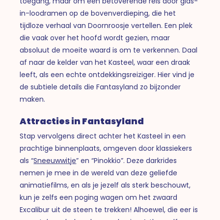
toegang, maar om een betoverende reis door glas-
in-loodramen op de bovenverdieping, die het
tijdloze verhaal van Doornroosje vertellen. Een plek
die vaak over het hoofd wordt gezien, maar
absoluut de moeite waard is om te verkennen. Daal
af naar de kelder van het Kasteel, waar een draak
leeft, als een echte ontdekkingsreiziger. Hier vind je
de subtiele details die Fantasyland zo bijzonder
maken.
Attracties in Fantasyland
Stap vervolgens direct achter het Kasteel in een
prachtige binnenplaats, omgeven door klassiekers
als “
Sneeuwwitje
” en “Pinokkio”. Deze darkrides
nemen je mee in de wereld van deze geliefde
animatiefilms, en als je jezelf als sterk beschouwt,
kun je zelfs een poging wagen om het zwaard
Excalibur uit de steen te trekken! Alhoewel, die eer is