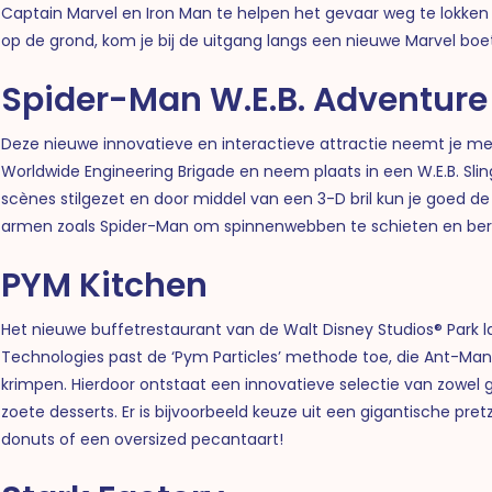
Captain Marvel en Iron Man te helpen het gevaar weg te lokken
op de grond, kom je bij de uitgang langs een nieuwe Marvel boet
Spider-Man W.E.B. Adventure
Deze nieuwe innovatieve en interactieve attractie neemt je me
Worldwide Engineering Brigade en neem plaats in een W.E.B. Sling
scènes stilgezet en door middel van een 3-D bril kun je goed de
armen zoals Spider-Man om spinnenwebben te schieten en bere
PYM Kitchen
Het nieuwe buffetrestaurant van de Walt Disney Studios® Park la
Technologies past de ‘Pym Particles’ methode toe, die Ant-Man
krimpen. Hierdoor ontstaat een innovatieve selectie van zowel 
zoete desserts.
Er is bijvoorbeeld keuze uit een gigantische pre
donuts of een oversized pecantaart!