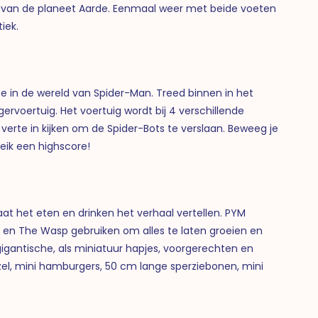
 van de planeet Aarde.
Eenmaal weer met beide voeten
iek.
e in de wereld van Spider-Man. T
reed binnen in het
ervoertuig. Het voertuig wordt bij 4 verschillende
 verte in kijken om de Spider-Bots te verslaan. Beweeg je
ik een highscore!
at het eten en drinken het verhaal vertellen. PYM
 en The Wasp gebruiken om alles te laten groeien en
gigantische, als miniatuur hapjes, voorgerechten en
tzel, mini hamburgers, 50 cm lange sperziebonen, mini