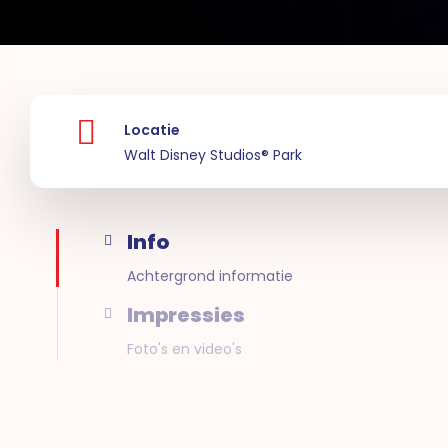
Locatie
Walt Disney Studios® Park
Info
Achtergrond informatie
Impressies
Foto's en video's